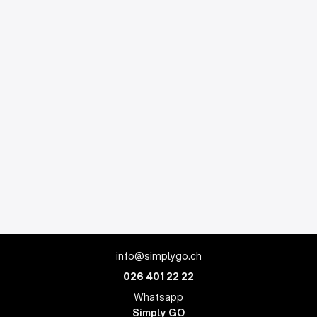
info@simplygo.ch
026 401 22 22
Whatsapp
Simply GO