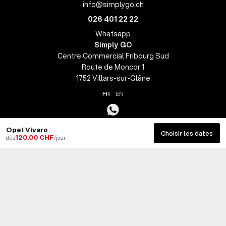
info@simplygo.ch
026 401 22 22
Whatsapp
Simply GO
Centre Commercial Fribourg Sud
Route de Moncor 1
1752 Villars-sur-Glâne
FR
EN
Opel Vivaro
Choisir les dates
120.00 CHF
dès
/jour
© 2026 SimplyGO — Tous droits réservés -
Politique des cookies
-
Politique de confidentialité