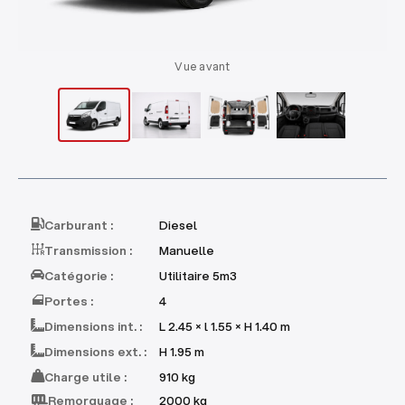
Vue avant
Carburant :
Diesel
Transmission :
Manuelle
Catégorie :
Utilitaire 5m3
Portes :
4
Dimensions int. :
L 2.45 × l 1.55 × H 1.40 m
Dimensions ext. :
H 1.95 m
Charge utile :
910 kg
Remorquage :
2000 kg